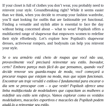
If your closet is full of clothes you don’t wear, you probably need to
reinvent your style. Groundbreaking right? While it seems easier
than we think, when you decide to revamp your fashion wardrobe,
you’ll start looking for outfits that are fashionable yet functional.
Finding a versatile and stylish attire is essential to face the day
without being concerned about – what to wear! Popilush offers a
multifaceted range of shapewear that empowers women to redefine
their style effortlessly. Let’s explore how Popilush's shapewear
dresses, activewear rompers, and bodysuits can help you reinvent
your style.
Se o seu armário está cheio de roupas que você não usa,
provavelmente você precisará reinventar seu estilo. Inovador,
certo? Embora pareça mais fácil do que pensamos, quando você
decide renovar seu guarda-roupa de moda, você começará a
procurar roupas que estejam na moda, mas que sejam funcionais.
Encontrar um traje versátil e estiloso é fundamental para encarar o
dia sem se preocupar com – o que vestir! Popilush oferece uma
linha multifacetada de modeladores que capacitam as mulheres a
redefinir seu estilo sem esforço. Vamos explorar como os vestidos
modeladores, macacões esportivos e macacões da Popilush podem
ajudá-lo a reinventar seu estilo.