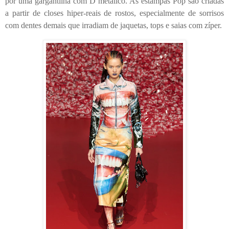
por uma gargantilha com D metálico. As estampas Pop são criadas
a partir de closes hiper-reais de rostos, especialmente de sorrisos
com dentes demais que irradiam de jaquetas, tops e saias com zíper.