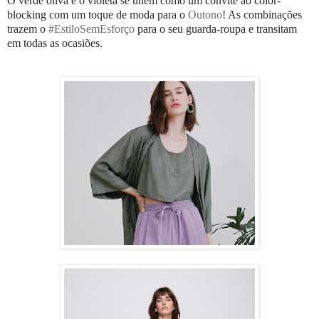
O verde oliva e o violeta se unem como um convite ao color-
blocking com um toque de moda para o
Outono
! As combinações
trazem o
#EstiloSemEsforço
para o seu guarda-roupa e transitam
em todas as ocasiões.