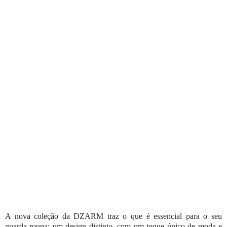
A nova coleção da DZARM traz o que é essencial para o seu
guarda-roupa: um design distinto, com um toque único de moda e