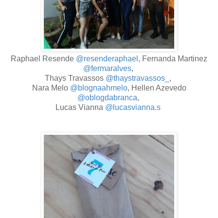
Raphael Resende
@resenderaphael
, Fernanda Martinez
@fermaralves
,
Thays Travassos
@thaystravassos_
,
Nara Melo
@blognaahmelo
, Hellen Azevedo
@oblogdabranca
,
Lucas Vianna
@lucasvianna.s