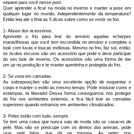
separei para você nesse post.
Quer aprender a ficar na moda no inverno e manter a pose em
qualquer lugar no mundo, independentemente da temperatura?
Então leia até o final as 5 dicas sobre como se vestir no frio.
1- Abuse dos acessórios.
Aproveite o frio para tirar do armário aquelas echarpes
maravilhosas que você tem escondida no armário e complete o
look com luvas e toucas
estilosas
. Mesmo no frio, faz sol, então,
os óculos escuros são um acessório que pode e deve participar
do seu look de inverno. Os acessórios são uma forma de dar
um
up
na produção e te manter quentinha e protegida do frio.
2- Se vista em camadas.
As sobreposições são uma excelente opção de esquentar o
corpo e manter o estilo ao mesmo tempo. Pode misturar cores e
estampas, tá liberado! Dessa forma conseguimos nos proteger
do frio nos ambientes externos, e fica fácil tirar as camadas
superiores quando entramos em ambientes climatizados.
3- Peles estão com tudo, sempre.
Se tem uma coisa que nunca saiu de moda são os casacos de
pele. Mas não se preocupe com os diretos dos animais, pode
usar pele falsa, que dá na mesma.
As peles nos