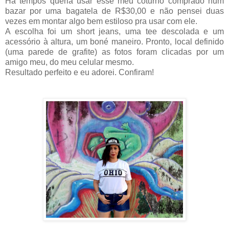
Há tempos queria usar esse meu coturno comprado num
bazar por uma bagatela de R$30,00 e não pensei duas
vezes em montar algo bem estiloso pra usar com ele.
A escolha foi um short jeans, uma tee descolada e um
acessório à altura, um boné maneiro.
Pronto, local definido
(uma parede de grafite)
as fotos foram clicadas por um
amigo meu, do meu celular mesmo.
R
esultado perfeito e eu adorei.
Confiram!