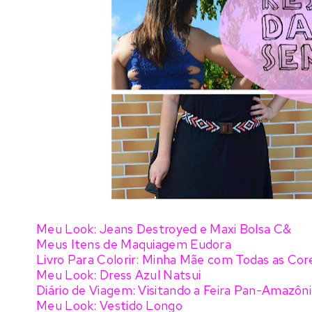
Meu Look: Jeans Destroyed e Maxi Bolsa C&
Meus Itens de Maquiagem Eudora
Livro Para Colorir: Minha Mãe com Todas as Co
Meu Look: Dress Azul Natsui
Diário de Viagem: Visitando a Feira Pan-Amazôni
Meu Look: Vestido Longo