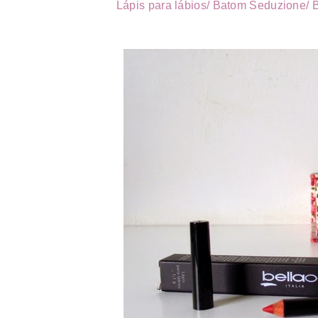
Lápis para lábios/
Batom Seduzione/