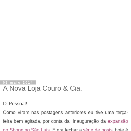
09 maio 2014
A Nova Loja Couro & Cia.
Oi Pessoal!
Como viram nas postagens anteriores eu tive uma terça-
feira bem agitada, por conta da
inauguração da
expansão
do Shopping São Luis.
E p
ra fechar a
série de posts
, hoje é