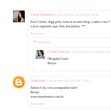
Carol Oliveira ∞
2 de fevereiro de 2014 às 16:08
Eeei Cristal, obgg pela visita la na meu blog, e amei o seu *
e já to seguindo aqui tbm, beeijinhos :**
Responder
Respostas
Cristal Queiroz
2 de fevereiro de 2014 às 16:
Obrigada Carol.
Beijos.
Unknown
3 de fevereiro de 2014 às 13:48
Adorei Cris, vou acompanhar tudo!
Beeijo
www.strawberries.com.br
Responder