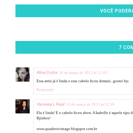
VOCÊ PODER
7 CO
Aline Dutra
16 de março de 2013 às 12:05
Essa atriz já é linda e esse cabelo ficou demais...gostei bjs
Responder
Vanessa L Real
16 de março de 2013 às 12:19
Ela é linda! E o cabelo ficou show. A Isabelle é aquele tipo
Bjinhos!
www.quadrosvintage.blogspot.com.br