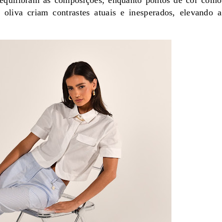
 equilibram as composições, enquanto pontos de cor como
 oliva criam contrastes atuais e inesperados, elevando a