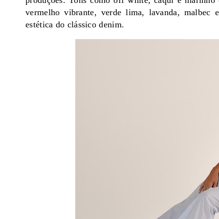
produções. Tons como off white, cáqui e marinho
vermelho vibrante, verde lima, lavanda, malbec e
estética do clássico denim.