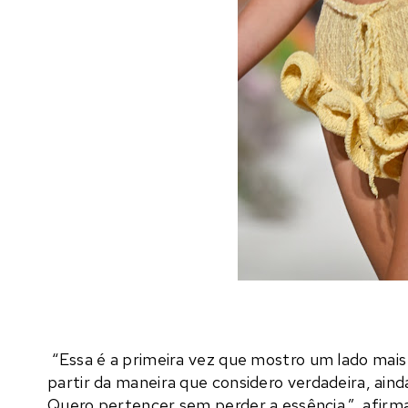
“Essa é a primeira vez que mostro um lado mais í
partir da maneira que considero verdadeira, a
Quero pertencer sem perder a essência.
”, afirma