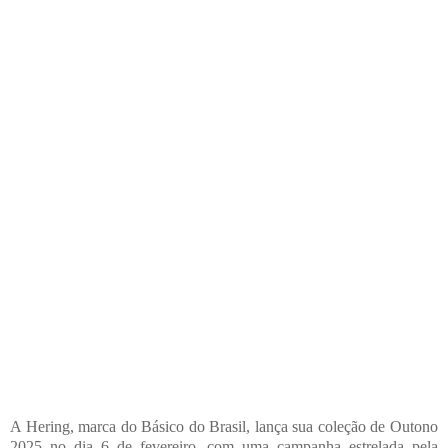
A Hering, marca do Básico do Brasil, lança sua coleção de Outono
2025 no dia 6 de fevereiro, com uma campanha estrelada pela