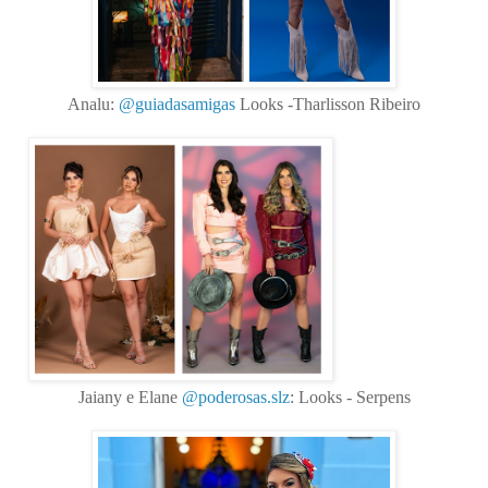
Analu:
@guiadasamigas
Looks -Tharlisson Ribeiro
Jaiany e Elane
@poderosas.slz
: Looks - Serpens