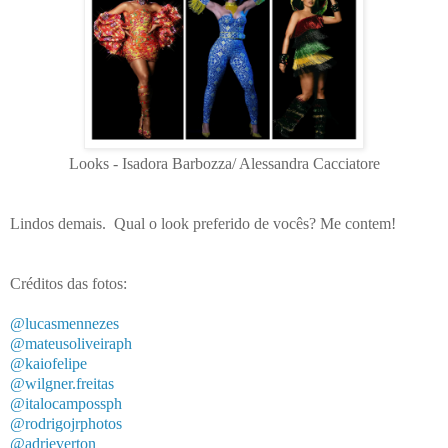
Looks - Isadora Barbozza/ Alessandra Cacciatore
Lindos demais. Qual o look preferido de vocês? Me contem!
Créditos das fotos:
@lucasmennezes
@mateusoliveiraph
@kaiofelipe
@wilgner.freitas
@italocampossph
@rodrigojrphotos
@adrieverton