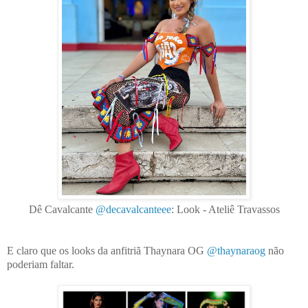
Dê Cavalcante
@decavalcanteee
: Look - Ateliê Travassos
E claro que os looks da anfitriã Thaynara OG
@thaynaraog
não
poderiam faltar.