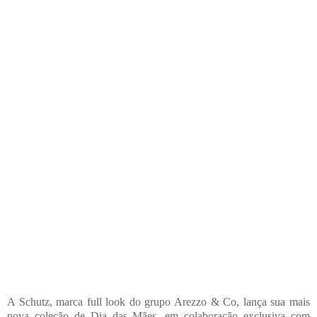
A Schutz, marca full look do grupo Arezzo & Co, lança sua mais
nova coleção de Dia das Mães, em colaboração exclusiva com