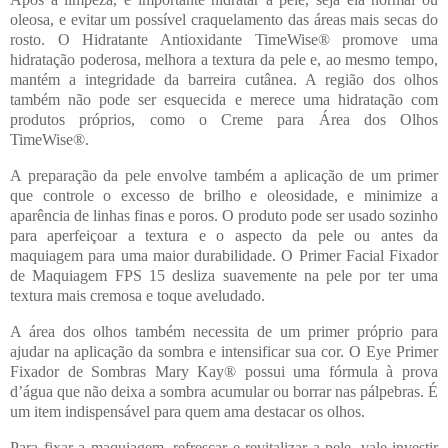
oleosa, e evitar um possível craquelamento das áreas mais secas do
rosto. O Hidratante Antioxidante TimeWise® promove uma
hidratação poderosa, melhora a textura da pele e, ao mesmo tempo,
mantém a integridade da barreira cutânea. A região dos olhos
também não pode ser esquecida e merece uma hidratação com
produtos próprios, como o Creme para Área dos Olhos
TimeWise®.
A preparação da pele envolve também a aplicação de um primer
que controle o excesso de brilho e oleosidade, e minimize a
aparência de linhas finas e poros. O produto pode ser usado sozinho
para aperfeiçoar a textura e o aspecto da pele ou antes da
maquiagem para uma maior durabilidade. O Primer Facial Fixador
de Maquiagem FPS 15 desliza suavemente na pele por ter uma
textura mais cremosa e toque aveludado.
A área dos olhos também necessita de um primer próprio para
ajudar na aplicação da sombra e intensificar sua cor. O Eye Primer
Fixador de Sombras Mary Kay® possui uma fórmula à prova
d’água que não deixa a sombra acumular ou borrar nas pálpebras. É
um item indispensável para quem ama destacar os olhos.
Para fixar a maquiagem, refrescar e revitalizar a pele, vale investir