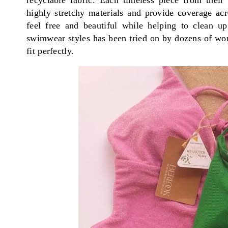
recyclable fabric. Each timeless piece from thei
highly stretchy materials and provide coverage acr
feel free and beautiful while helping to clean 
swimwear styles has been tried on by dozens of wom
fit perfectly.