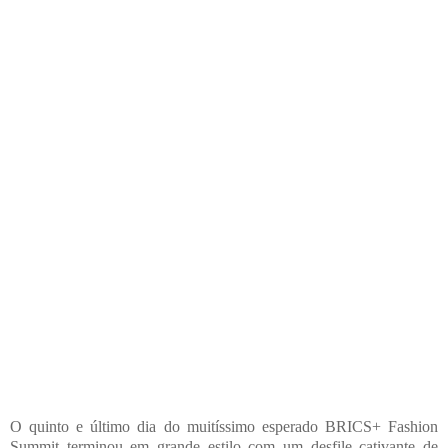
O quinto e último dia do muitíssimo esperado BRICS+ Fashion
Summit terminou em grande estilo com um desfile cativante de