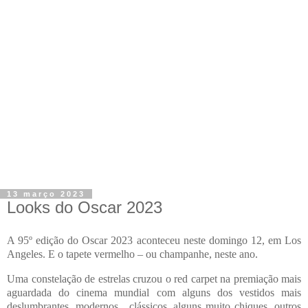
13 março 2023
Looks do Oscar 2023
A 95º edição do Oscar 2023 aconteceu neste domingo 12, em Los
Angeles. E o tapete vermelho – ou champanhe, neste ano.
Uma constelação de estrelas cruzou o red carpet na premiação mais
aguardada do cinema mundial com alguns dos vestidos mais
deslumbrantes, modernos, clássicos, alguns muito chiques, outros