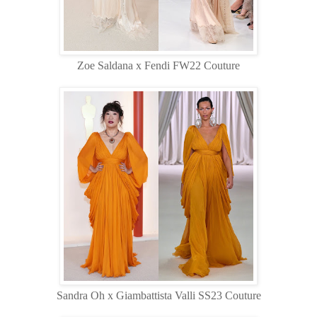
Zoe Saldana x Fendi FW22 Couture
Sandra Oh x Giambattista Valli SS23 Couture