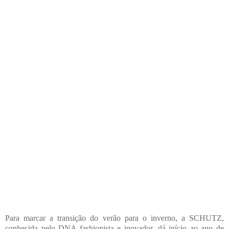
Para marcar a transição do verão para o inverno, a SCHUTZ,
conhecida pelo DNA fashionista e inovador, dá início ao ano de