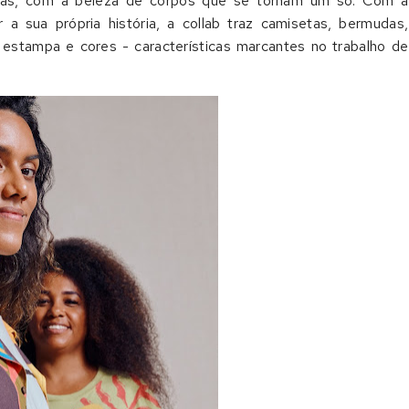
rmas, com a beleza de corpos que se tornam um só. Com a
a sua própria história, a
collab
traz camisetas, bermudas,
estampa e cores - características marcantes no trabalho de