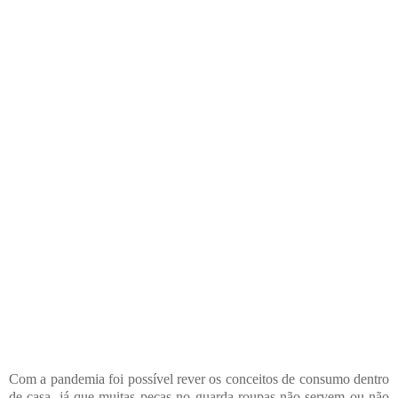
Com a pandemia foi possível rever os conceitos de consumo dentro
de casa, já que muitas peças no guarda-roupas não servem ou não