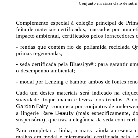
Conjunto em cinza claro de sutiã
Complemento especial à coleção principal de Prima
feita de materiais certificados, marcados por uma et
impacto ambiental, certificados pelos fornecedores 
- rendas que contém fio de poliamida reciclada Qn
primas regeneradas;
- seda certificada pela Bluesign®: para garantir u
o desempenho ambiental;
- modal por Lenzing e bambu: ambos de fontes renov
Cada um destes materiais será indicado na etique
suavidade, toque macio e leveza dos tecidos. A co
Garden Fairy
, composta por conjuntos de underwe
Rare Beauty
a lingerie
(mais especificamente, doi
suspensório), que traz a elegância da seda com cer
Para completar a linha, a marca ainda apresenta
malhas em modal e micromodal certificada pela L