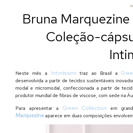
I
Bruna Marquezine 
Coleção-cápsu
Inti
Intimissimi
Gree
Neste mês a
traz ao Brasil a
desenvolvida a partir de tecidos sustentáveis inovado
modal e micromodal, confeccionada a partir de teci
produtor mundial de fibras de viscose, com sede na Áus
Green Collection
Para apresentar a
em grande
Marquezine
aparece em duas composições envolven