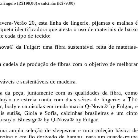
 triângulo (R$199,00) e calcinha (R$79,00)
vera-Verão 20, esta linha de lingerie, pijamas e malhas é
iqueta identificadora que atesta o uso de materiais de baixo
de cada tipo de tecido:
ova® da Fulgar: uma fibra sustentável feita de matérias-
ma cadeia de produção de fibras com o objetivo de melhorar
áveis e sustentáveis de madeira.
ta da peça, juntamente com as qualidades da fibra, como
The
leção de estreia conta com duas séries de lingerie: a
ar, body e camisolas em renda macia Q-Nova® by Fulgar; e
s sutiãs, Gioia e Sofia, calcinhas brasileiras e um cinto
tificação Bluesign® by Q-Nova® by Fulgar.
 uma ampla seleção de sleepwear e uma coleção básica de
enzing e em fio derivado de bambu, para um guarda-roupa