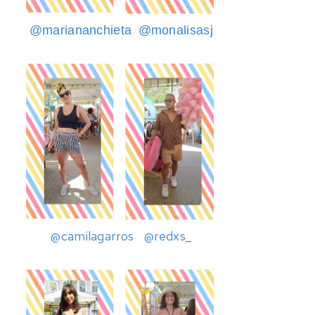
@mariananchieta
@monalisasj
@camilagarros
@redxs_