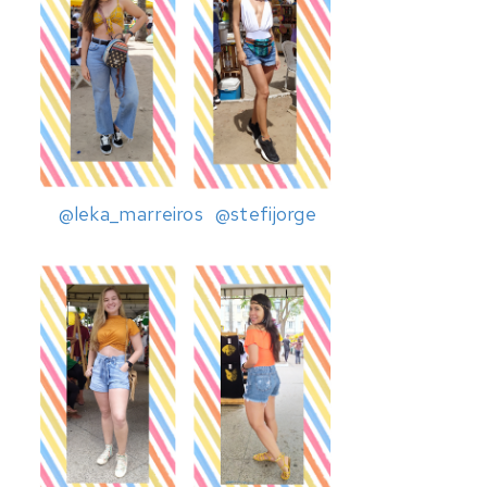
@leka_marreiros
@stefijorge