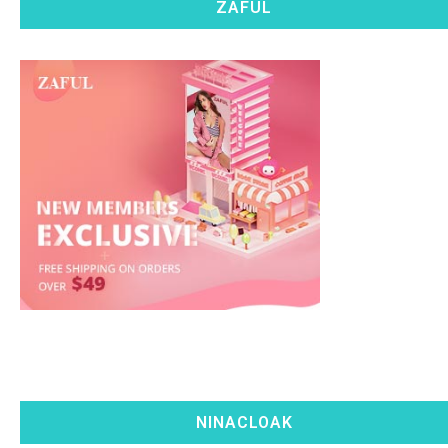
ZAFUL
NINACLOAK