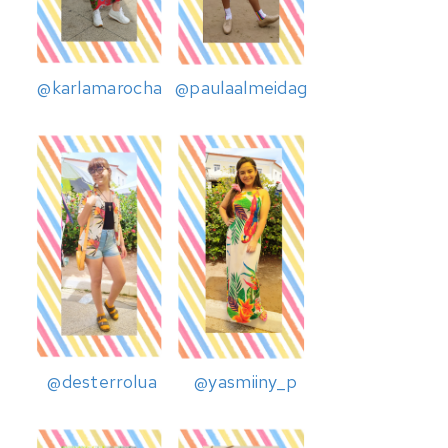
@karlamarocha
@paulaalmeidag
@desterrolua
@yasmiiny_p