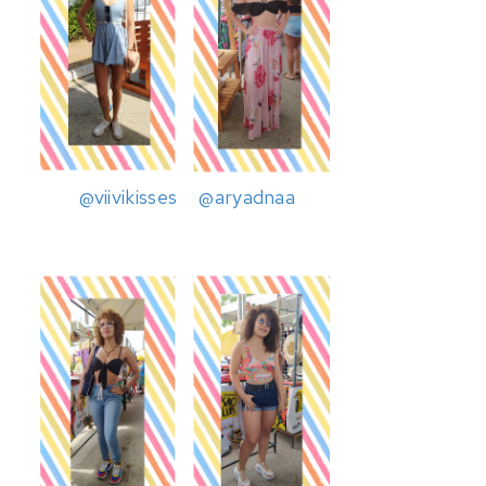
@viivikisses
@
aryadnaa