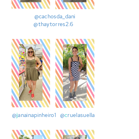
@cachosda_dani
@
thaytorres2.6
@
anainapinheiro1
@
c
ruelasuella
j