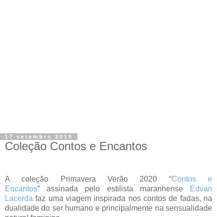
17 setembro 2019
Coleção Contos e Encantos
A coleção Primave
ra
Verão
202
0
“
Contos e
Encantos
”
assinada pelo estilista
maranhense
Edvan
Lacerda
faz uma viagem i
nspirada nos contos de fadas, na
dualidade do ser humano e principalmente na sensualidade