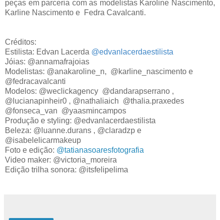
peças em parceria com as modelistas Karoline Nascimento,
Karline Nascimento e Fedra Cavalcanti.
Créditos:
Estilista: Edvan Lacerda
@edvanlacerdaestilista
Jóias: @annamafrajoias
Modelistas: @anakaroline_n, @karline_nascimento e
@fedracavalcanti
Modelos: @weclickagency @dandarapserrano ,
@lucianapinheir0 , @nathaliaich @thalia.praxedes
@fonseca_van @yaasmincampos
Produção e styling: @edvanlacerdaestilista
Beleza: @luanne.durans , @claradzp e
@isabelelicarmakeup
Foto e edição:
@tatianasoaresfotografia
Video maker: @victoria_moreira
Edição trilha sonora: @itsfelipelima