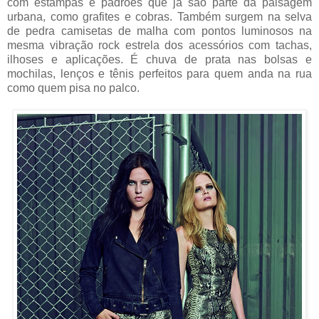
com estampas e padrões que já são parte da paisagem
urbana, como grafites e cobras. Também surgem na selva
de pedra camisetas de malha com pontos luminosos na
mesma vibração rock estrela dos acessórios com tachas,
ilhoses e aplicações. É chuva de prata nas bolsas e
mochilas, lenços e tênis perfeitos para quem anda na rua
como quem pisa no palco.