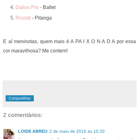
Dailus Pro
- Ballet
Ricosti
- Pitanga
E aí meninotas, quem mais é A PA I X O N A D A por essa
cor maravilhosa? Me contem!
Compartilhar
2 comentários:
LOIDE ABREU
2 de maio de 2016 às 10:20