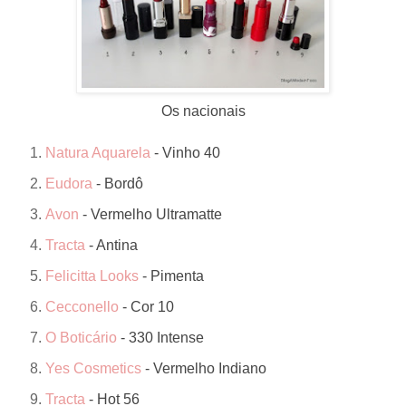
Os nacionais
Natura Aquarela
-
Vinho 40
Eudora
- Bordô
Avon
- Vermelho Ultramatte
Tracta
- Antina
Felicitta Looks
-
Pimenta
Cecconello
- Cor 10
O Boticário
- 330 Intense
Yes Cosmetics
- Vermelho Indiano
Tracta
- Hot 56