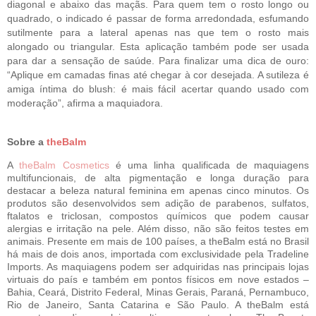
diagonal e abaixo das maçãs. Para quem tem o rosto longo ou
quadrado, o indicado é passar de forma arredondada, esfumando
sutilmente para a lateral apenas nas que tem o rosto mais
alongado ou triangular. Esta aplicação também pode ser usada
para dar a sensação de saúde. Para finalizar uma dica de ouro:
“Aplique em camadas finas até chegar à cor desejada. A sutileza é
amiga íntima do blush: é mais fácil acertar quando usado com
moderação”, afirma a maquiadora.
Sobre a
theBalm
A
theBalm Cosmetics
é uma linha qualificada de maquiagens
multifuncionais, de alta pigmentação e longa duração para
destacar a beleza natural feminina em apenas cinco minutos. Os
produtos são desenvolvidos sem adição de parabenos, sulfatos,
ftalatos e triclosan, compostos químicos que podem causar
alergias e irritação na pele. Além disso, não são feitos testes em
animais. Presente em mais de 100 países, a theBalm está no Brasil
há mais de dois anos, importada com exclusividade pela Tradeline
Imports. As maquiagens podem ser adquiridas nas principais lojas
virtuais do país e também em pontos físicos em nove estados –
Bahia, Ceará, Distrito Federal, Minas Gerais, Paraná, Pernambuco,
Rio de Janeiro, Santa Catarina e São Paulo. A theBalm está