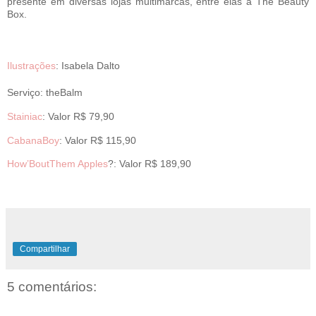
presente em diversas lojas multimarcas, entre elas a The Beauty
Box.
Ilustrações
:
Isabela Dalto
Serviço:
theBalm
Stainiac
: Valor R$ 79,90
CabanaBoy
: Valor R$ 115,90
How’BoutThem Apples
?: Valor R$ 189,90
Compartilhar
5 comentários: