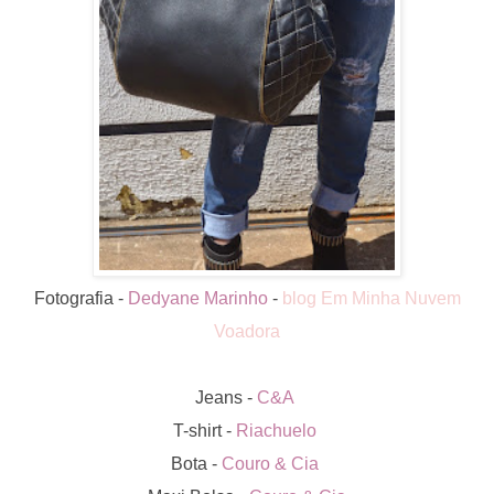
Fotografia -
Dedyane Marinho
-
blog Em Minha Nuvem
Voadora
Jeans -
C&A
T-shirt -
Riachuelo
Bota -
Couro & Cia