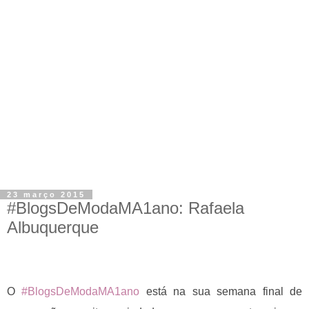
23 março 2015
#BlogsDeModaMA1ano: Rafaela
Albuquerque
O
#BlogsDeModaMA1ano
está na sua semana final de