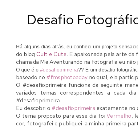
Desafio Fotográfi
Há alguns dias atrás, eu conheci um projeto sensa
do blog
Cult e Cute
. E apaixonada pela arte da 
chamada Me Aventurando na Fotografia
eu não 
O que é o
#desafioprimeira
?? É um desafio fotográfi
baseado no
#fmsphotoaday
no qual, ela partici
O #desafioprimeira funciona da seguinte manei
variados temas correspondentes a cada di
#desafioprimeira.
Eu descobri o
#desafioprimeira
exatamente no di
O tema proposto para esse dia foi
Vermelho
, 
cor, fotografei e publiquei a minha primeira par