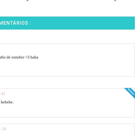
MENTÁRIOS :
safio de outubro <3 haha
4:41
a hehehe.
1:26