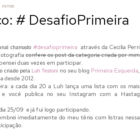
FOTOS
co: # DesafioPrimeira
#desafioprimeira
através da Cecilia Perri
cional chamado
fotografia
confere os post da categoria criada por mim
pensei duas vezes em participar.
no seu blog
Primeira Esquerda
,
co criado pela
Luh Testoni
pa desde 2012.
ra: a cada dia 20 a Luh lança uma lista com os mais
a e você publica no seu Instagram com a Hastag
a 25/09 e já fui logo participando.
lembrei imediatamente do meu tênis com listras nessa
ticipação.