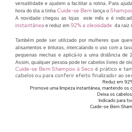
versatilidade e ajudem a facilitar a rotina. Para aju
Cuide-se Bem
Shampoo
hora do dia a linha
lança o
A novidade chegou as lojas este mês e é indica
instantânea
92% a oleosidade
e reduz em
da raiz 
Também pode ser utilizado por mulheres que quer
alisamentos e tinturas, intercalando o uso com a lav
pequenas mechas e aplicá-lo a uma distância de 2
Assim, qualquer pessoa pode ter cabelos livres de o
Cuide-se Bem Shampoo à Seco
é prático e ta
cabelos ou para conferir efeito finalizador ao s
Reduz em 92% 
Promove uma limpeza instantânea, mantendo os ca
Deixa os cabelos
Indicado para to
Cuide-se Bem Sham