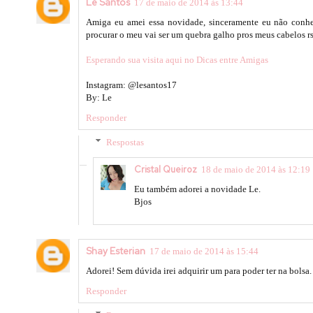
Lê Santos
17 de maio de 2014 às 13:44
Amiga eu amei essa novidade, sinceramente eu não conhec
procurar o meu vai ser um quebra galho pros meus cabelos rs
Esperando sua visita aqui no Dicas entre Amigas
Instagram: @lesantos17
By: Le
Responder
Respostas
Cristal Queiroz
18 de maio de 2014 às 12:19
Eu também adorei a novidade Le.
Bjos
Shay Esterian
17 de maio de 2014 às 15:44
Adorei! Sem dúvida irei adquirir um para poder ter na bolsa
Responder