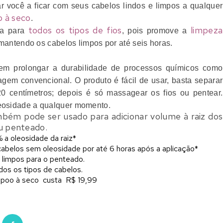
dar você a ficar com seus cabelos lindos e limpos a qualquer
 à seco
.
todos os tipos de fios
limpeza
da para
, pois promove a
mantendo os cabelos limpos por até seis horas.
em prolongar a durabilidade de processos químicos como
agem convencional. O produto é fácil de usar, basta separar
0 centímetros; depois é só massagear os fios ou pentear.
leosidade a qualquer momento.
mbém pode ser usado para adicionar volume à raiz dos
eu penteado.
a oleosidade da raiz*
belos sem oleosidade por até 6 horas após a aplicação*
 limpos para o penteado.
dos os tipos de cabelos.
poo à seco custa R$ 19,99