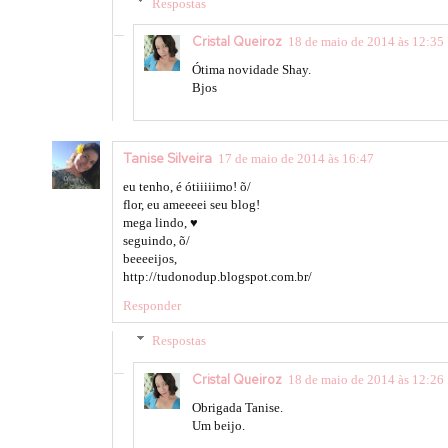
Respostas
Cristal Queiroz
18 de maio de 2014 às 12:35
Ótima novidade Shay.
Bjos
Tanise Silveira
17 de maio de 2014 às 16:47
eu tenho, é ótiiiiimo! õ/
flor, eu ameeeei seu blog!
mega lindo, ♥
seguindo, õ/
beeeeijos,
http://tudonodup.blogspot.com.br/
Responder
Respostas
Cristal Queiroz
18 de maio de 2014 às 12:26
Obrigada Tanise.
Um beijo.