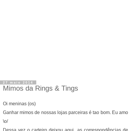
27 maio 2014
Mimos da Rings & Tings
Oi meninas (os)
Ganhar mimos de nossas lojas parceiras é tao bom.
Eu amo
\o/
Dessa vez o carteiro deixou aqui as correspondências de