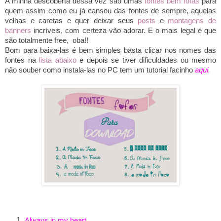
A minha descoberta dessa vez são umas
fontes bem fofas
para
quem assim como eu já cansou das fontes de sempre, aquelas
velhas e caretas e quer deixar seus
posts
e
montagens de
banners
incríveis, com certeza vão adorar. E o mais legal é que
são totalmente free, oba!!
Bom para baixa-las é bem simples basta clicar nos nomes das
fontes na
lista abaixo
e depois se tiver dificuldades ou mesmo
não souber como instala-las no PC tem um tutorial facinho
aqui
.
Always in my heart