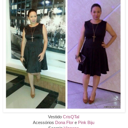
Vestido
CrisQTal
Acessórios
Dona Flor
e
Pink Biju