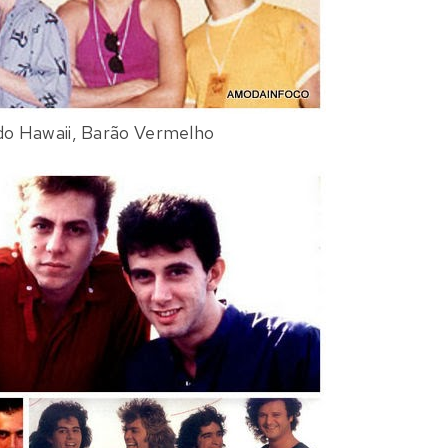
do Hawaii
,
Barão Vermelho