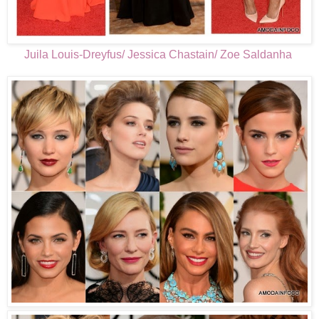
Juila Louis-Dreyfus/ Jessica Chastain/ Zoe Saldanha