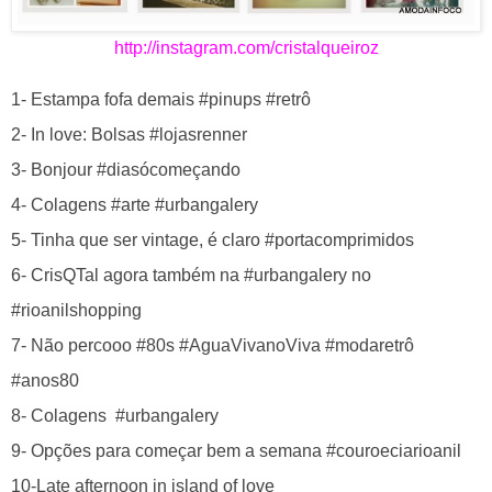
http://instagram.com/cristalqueiroz
1- Estampa fofa demais #pinups #retrô
2- In love: Bolsas #lojasrenner
3-
Bonjour #diasócomeçando
4- Colagens #arte #urbangalery
5- Tinha que ser vintage, é claro #portacomprimidos
6- CrisQTal agora também na #urbangalery no
#rioanilshopping
7- Não percooo #80s #AguaVivanoViva #modaretrô
#anos80
8-
Colagens #urbangalery
9- Opções para começar bem a semana #couroeciarioanil
10-Late afternoon in island of love