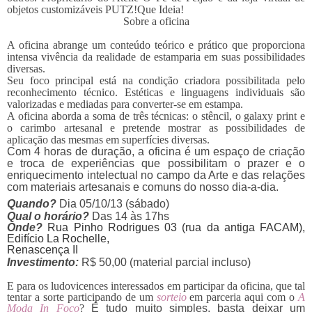
objetos customizáveis PUTZ!Que Ideia!
Sobre a oficina
A oficina abrange um conteúdo teórico e prático que proporciona
intensa vivência da realidade de estamparia em suas possibilidades
diversas.
Seu foco principal está na condição criadora possibilitada pelo
reconhecimento técnico. Estéticas e linguagens individuais são
valorizadas e mediadas para converter-se em estampa.
A oficina aborda a soma de três técnicas: o stêncil, o galaxy print e
o carimbo artesanal e pretende mostrar as possibilidades de
aplicação das mesmas em superfícies diversas.
Com 4 horas de duração, a oficina é um espaço de criação
e troca de experiências que possibilitam o prazer e o
enriquecimento intelectual no campo da Arte e das relações
com materiais artesanais e comuns do nosso dia-a-dia.
Quando?
Dia 05/10/13 (sábado)
Qual o horário?
Das 14 às 17hs
Onde?
Rua Pinho Rodrigues 03 (rua da antiga FACAM),
Edifício La Rochelle,
Renascença II
Investimento:
R$ 50,00 (material parcial incluso)
E para os ludovicences interessados em participar da oficina, que tal
tentar a sorte participando de um
sorteio
em parceria aqui com o
A
Moda In Foco
?
É tudo muito simples, basta deixar um