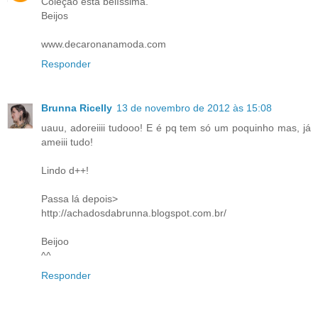
Coleção está belíssima.
Beijos
www.decaronanamoda.com
Responder
Brunna Ricelly
13 de novembro de 2012 às 15:08
uauu, adoreiiii tudooo! E é pq tem só um poquinho mas, já
ameiii tudo!
Lindo d++!
Passa lá depois>
http://achadosdabrunna.blogspot.com.br/
Beijoo
^^
Responder