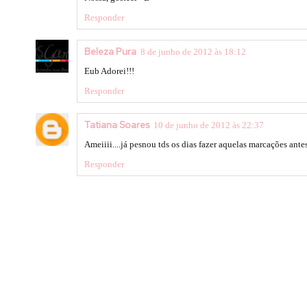
Responder
Beleza Pura
8 de junho de 2012 às 18:12
Eub Adorei!!!
Responder
Tatiana Soares
10 de junho de 2012 às 22:37
Ameiiii....já pesnou tds os dias fazer aquelas marcações ant
Responder